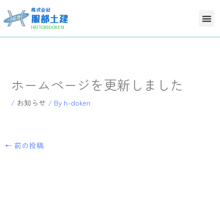
内
株式会社
容
服部土建
を
HATTORIDOKEN
ス
キ
ッ
プ
ホームページを更新しました
/
お知らせ
/ By
h-doken
←
前の投稿