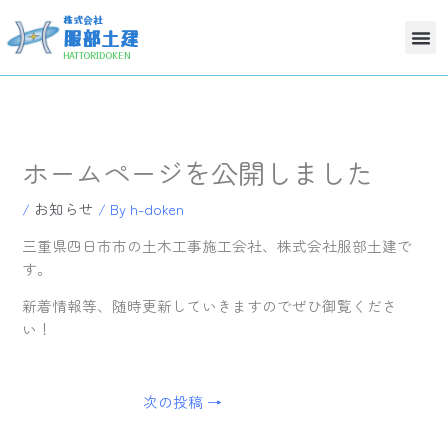
内
株式会社
容
服部土建
を
HATTORIDOKEN
ス
キ
ッ
プ
ホームページを公開しました
/
お知らせ
/ By
h-doken
三重県四日市市の土木工事施工会社、株式会社服部土建で
す。
新着情報等、随時更新していきますのでぜひ御覧くださ
い！
次の投稿
→